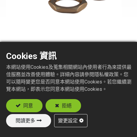
TNC8175-1-XXX
Cookies 資訊
75 ohm TNC STR. JACK BULKHEAD CRIMP
本網站使用Cookies及蒐集相關網站內使用者行為來提供最
TYPE
佳服務並改善使用體驗。詳細內容請參閱隱私權政策。您
Suitable Cable
可以隨時變更您是否同意本網站使用Cookies。若您繼續瀏
覽本網站，即表示您同意本網站使用Cookies。
RG59
RG179
同意
拒絕
閱讀更多
變更設定
加入詢價車