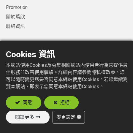
Promotion
關於萬欣
聯絡資訊
聯絡資訊
Cookies 資訊
sales@rfconnector.com.tw
886-3-3787113
本網站使用Cookies及蒐集相關網站內使用者行為來提供最
佳服務並改善使用體驗。詳細內容請參閱隱私權政策。您
886-3-3787131
可以隨時變更您是否同意本網站使用Cookies。若您繼續瀏
覽本網站，即表示您同意本網站使用Cookies。
萬欣精密科技股份有限公司
330034 桃園市桃園區龍泉六街72號9樓
同意
拒絕
閱讀更多
變更設定
Copyright © TAIWANCAST INC.
Privacy setting