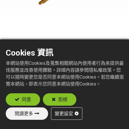
SMA7150-1-XXX
Cookies 資訊
SMA STR. JACK REVERSE POLARITY CRIMP
本網站使用Cookies及蒐集相關網站內使用者行為來提供最
TYPE
佳服務並改善使用體驗。詳細內容請參閱隱私權政策。您
Suitable Cable
可以隨時變更您是否同意本網站使用Cookies。若您繼續瀏
覽本網站，即表示您同意本網站使用Cookies。
RG58
RG142, RG223, RG400
同意
拒絕
閱讀更多
變更設定
加入詢價車