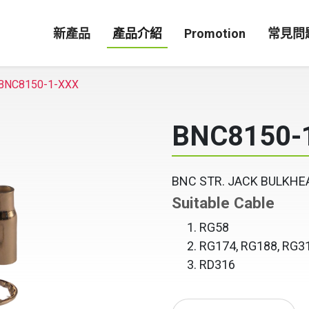
新產品
產品介紹
Promotion
常見問
BNC8150-1-XXX
BNC8150-
BNC STR. JACK BULKHE
Suitable Cable
RG58
RG174, RG188, RG3
RD316