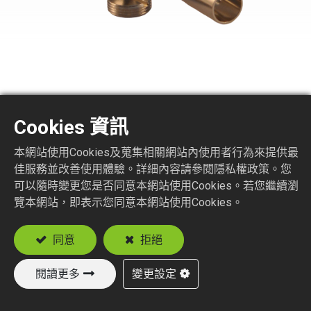
BNC1250-1-XXX
Cookies 資訊
BNC R/A PLUG CRIMP TYPE
本網站使用Cookies及蒐集相關網站內使用者行為來提供最
佳服務並改善使用體驗。詳細內容請參閱隱私權政策。您
Suitable Cable
可以隨時變更您是否同意本網站使用Cookies。若您繼續瀏
RG58
覽本網站，即表示您同意本網站使用Cookies。
RG174, RG188, RG316
RD316
同意
拒絕
閱讀更多
變更設定
加入詢價車