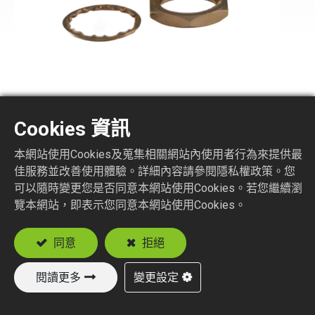
TNC8150-1-XXX
Cookies 資訊
TNC STR. JACK BULKHEAD CRIMP TYPE
本網站使用Cookies及蒐集相關網站內使用者行為來提供最
佳服務並改善使用體驗。詳細內容請參閱隱私權政策。您
Suitable Cable
可以隨時變更您是否同意本網站使用Cookies。若您繼續瀏
RG58
覽本網站，即表示您同意本網站使用Cookies。
RG174, RG188, RG316
RD316
同意
拒絕
閱讀更多
變更設定
加入詢價車