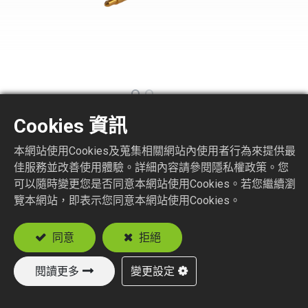
Cookies 資訊
SMA9150-1-XXX
本網站使用Cookies及蒐集相關網站內使用者行為來提供最
佳服務並改善使用體驗。詳細內容請參閱隱私權政策。您
SMA STR. JACK BULKHEAD REVERSE
POLARITY CRIMP TYPE
可以隨時變更您是否同意本網站使用Cookies。若您繼續瀏
覽本網站，即表示您同意本網站使用Cookies。
Suitable Cable
RG178, RG196
同意
拒絕
RG174, RG188, RG316, RD316
閱讀更多
變更設定
加入詢價車