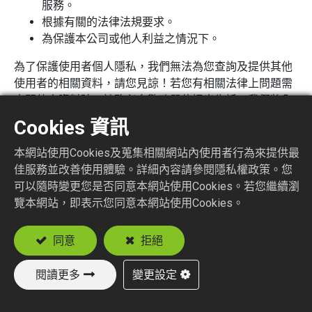
服務。
根據有關的法律法規要求。
為保護本公司或他人利益之情況下。
為了保護使用者個人隱私，我們無法為您查詢及提供其他
使用者的相關資料，請您見諒！若您有相關法律上問題需
查閱他人資料時，請務必向警政單位提出告訴，我們將全
力配合警政單位調查並提供所有相關資料，以協助調查及
Cookies 資訊
破案！
本網站使用Cookies及蒐集相關網站內使用者行為來提供最
資料的蒐集與使用方式
佳服務並改善使用體驗。詳細內容請參閱隱私權政策。您
為了提昇與本站使用者最佳的互動性服務(如：問卷
可以隨時變更您是否同意本網站使用Cookies。若您繼續瀏
調查)，可能會請您提供相關個人的資料(如：電話、
覽本網站，即表示您同意本網站使用Cookies。
住址、E-mail等相關資料)。
為提供您豐富的互動體驗，本站系統將會記錄本站使
同意
拒絕
用者瀏覽器上的服務器訊息，如：IP地址、存取次數
及點選內容等，這些訊息將作為流量分析與使用行為
閱讀更多
變更設定
調查，用以提升本站之服務品質，以便為您提供更順
暢、一致及個人化的體驗、做出明智的商務決策，以